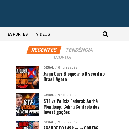
ESPORTES
VÍDEOS
RECENTES
TENDÊNCIA
VIDEOS
GERAL
8 horas atrás
Janja Quer Bloquear o Discord no
Brasil Agora
GERAL
9 horas atrás
STF vs Polícia Federal: André
Mendonça Cobra Controle das
Investigações
GERAL
9 horas atrás
FRAUDE DO INSS com CONTAG