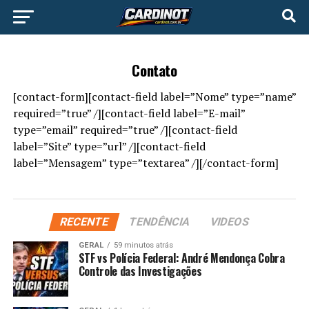
Contato
[contact-form][contact-field label=”Nome” type=”name”
required=”true” /][contact-field label=”E-mail”
type=”email” required=”true” /][contact-field
label=”Site” type=”url” /][contact-field
label=”Mensagem” type=”textarea” /][/contact-form]
RECENTE
TENDÊNCIA
VIDEOS
GERAL
59 minutos atrás
STF vs Polícia Federal: André Mendonça Cobra
Controle das Investigações