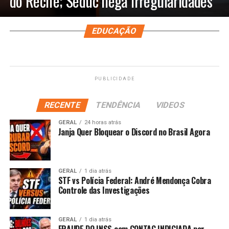
do Recife; Seduc nega irregularidades
EDUCAÇÃO
PUBLICIDADE
RECENTE
TENDÊNCIA
VIDEOS
GERAL
24 horas atrás
Janja Quer Bloquear o Discord no Brasil Agora
GERAL
1 dia atrás
STF vs Polícia Federal: André Mendonça Cobra
Controle das Investigações
GERAL
1 dia atrás