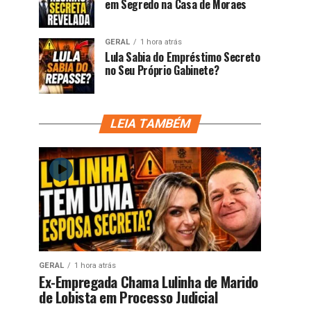
em Segredo na Casa de Moraes
GERAL
1 hora atrás
Lula Sabia do Empréstimo Secreto
no Seu Próprio Gabinete?
LEIA TAMBÉM
GERAL
1 hora atrás
Ex-Empregada Chama Lulinha de Marido
de Lobista em Processo Judicial