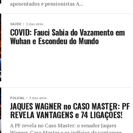
aposentados e pensionistas A...
SAÚDE
3 dias atrás
COVID: Fauci Sabia do Vazamento em
Wuhan e Escondeu do Mundo
POLICIAL
3 dias atrás
JAQUES WAGNER no CASO MASTER: PF
REVELA VANTAGENS e 74 LIGAÇÕES!
A PF revela no Caso Master: o senador Jaques
Wagner, Caso Master e os indícios de vantagens