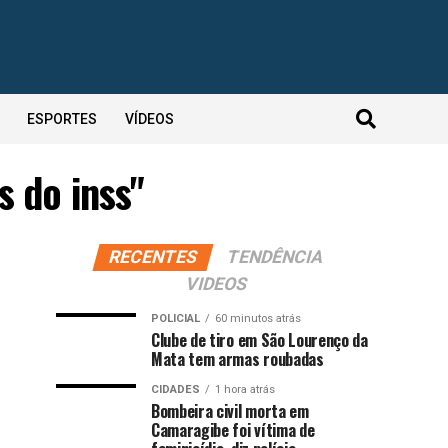
ESPORTES
VÍDEOS
 do inss"
RECENTES
TENDÊNCIA
VIDEOS
POLICIAL
60 minutos atrás
Clube de tiro em São Lourenço da
Mata tem armas roubadas
CIDADES
1 hora atrás
Bombeira civil morta em
Camaragibe foi vítima de