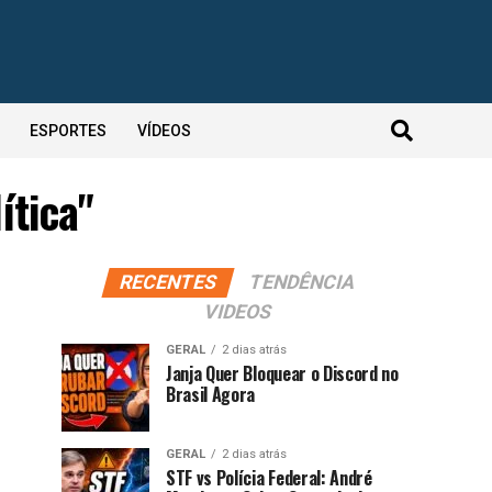
ESPORTES
VÍDEOS
ítica"
RECENTES
TENDÊNCIA
VIDEOS
GERAL
2 dias atrás
Janja Quer Bloquear o Discord no
Brasil Agora
GERAL
2 dias atrás
STF vs Polícia Federal: André