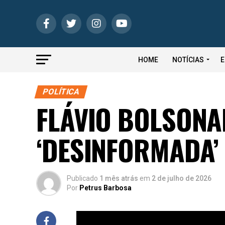
HOME
NOTÍCIAS
E
POLÍTICA
FLÁVIO BOLSONA
‘DESINFORMADA’ 
Publicado
1 mês atrás
em
2 de julho de 2026
Por
Petrus Barbosa