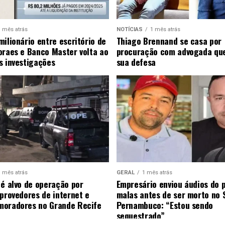
1 mês atrás
NOTÍCIAS
1 mês atrás
milionário entre escritório de
Thiago Brennand se casa por
oraes e Banco Master volta ao
procuração com advogada qu
s investigações
sua defesa
1 mês atrás
GERAL
1 mês atrás
 é alvo de operação por
Empresário enviou áudios do 
 provedores de internet e
malas antes de ser morto no 
moradores no Grande Recife
Pernambuco: “Estou sendo
sequestrado”