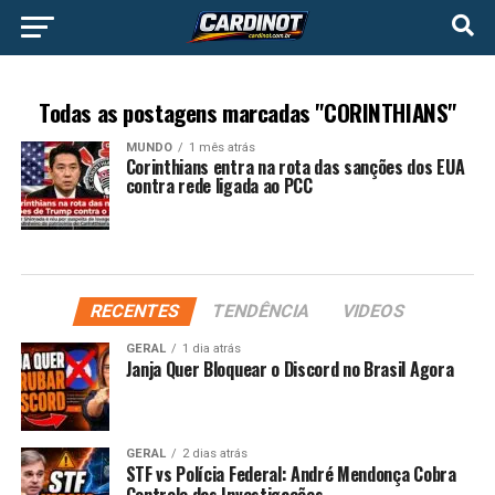
Todas as postagens marcadas "CORINTHIANS"
MUNDO
1 mês atrás
Corinthians entra na rota das sanções dos EUA
contra rede ligada ao PCC
RECENTES
TENDÊNCIA
VIDEOS
GERAL
1 dia atrás
Janja Quer Bloquear o Discord no Brasil Agora
GERAL
2 dias atrás
STF vs Polícia Federal: André Mendonça Cobra