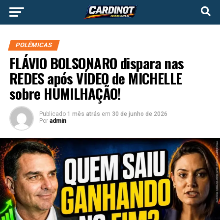
POLÊMICAS
FLÁVIO BOLSONARO dispara nas
REDES após VÍDEO de MICHELLE
sobre HUMILHAÇÃO!
Publicado
1 mês atrás
em
30 de junho de 2026
Por
admin