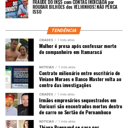
FRAUDE DO INSS com CONTAG INDICIADA por
ROUBAR BILHÕES dos VELHINHOS! NÃO PERCA
ISSO
TENDÊNCIA
CIDADES
1 mês atrás
Mulher é presa após confessar morte
do companheiro em Itamaracá
NOTÍCIAS
1 mês atrás
Contrato milionário entre escritório de
Viviane Moraes e Banco Master volta ao
centro das investigações
CIDADES
1 mês atrás
Irmãos empresários sequestrados em
Ouricuri são encontrados mortos dentro
de carro no Sertão de Pernambuco
NOTÍCIAS
1 mês atrás
Thiago Brennand se casa por