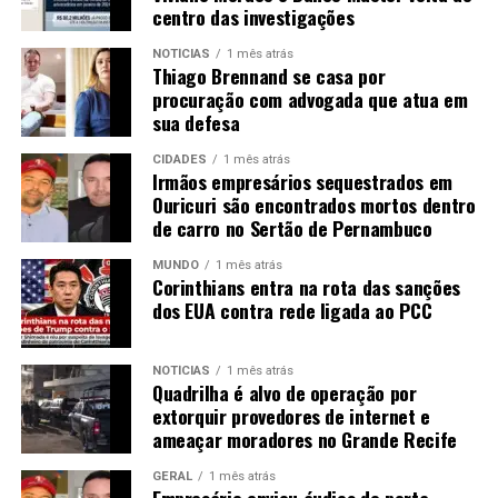
centro das investigações
NOTÍCIAS
1 mês atrás
Thiago Brennand se casa por
procuração com advogada que atua em
sua defesa
CIDADES
1 mês atrás
Irmãos empresários sequestrados em
Ouricuri são encontrados mortos dentro
de carro no Sertão de Pernambuco
MUNDO
1 mês atrás
Corinthians entra na rota das sanções
dos EUA contra rede ligada ao PCC
NOTÍCIAS
1 mês atrás
Quadrilha é alvo de operação por
extorquir provedores de internet e
ameaçar moradores no Grande Recife
GERAL
1 mês atrás
Empresário enviou áudios do porta-