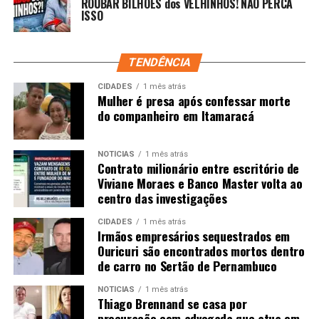
ROUBAR BILHÕES dos VELHINHOS! NÃO PERCA
ISSO
TENDÊNCIA
CIDADES
1 mês atrás
Mulher é presa após confessar morte
do companheiro em Itamaracá
NOTÍCIAS
1 mês atrás
Contrato milionário entre escritório de
Viviane Moraes e Banco Master volta ao
centro das investigações
CIDADES
1 mês atrás
Irmãos empresários sequestrados em
Ouricuri são encontrados mortos dentro
de carro no Sertão de Pernambuco
NOTÍCIAS
1 mês atrás
Thiago Brennand se casa por
procuração com advogada que atua em