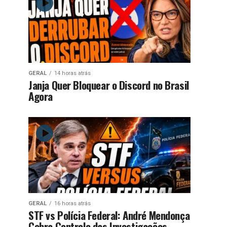
GERAL
14 horas atrás
Janja Quer Bloquear o Discord no Brasil
Agora
GERAL
16 horas atrás
STF vs Polícia Federal: André Mendonça
Cobra Controle das Investigações