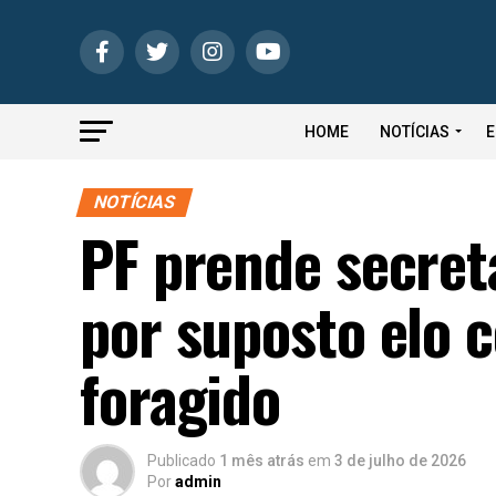
HOME
NOTÍCIAS
E
NOTÍCIAS
PF prende secret
por suposto elo 
foragido
Publicado
1 mês atrás
em
3 de julho de 2026
Por
admin